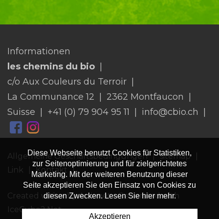
Informationen
les chemins du bio
c/o Aux Couleurs du Terroir
La Communance 12
2362 Montfaucon
Suisse
+41 (0) 79 904 95 11
info@cbio.ch
Diese Webseite benutzt Cookies für Statistiken,
Allgemeine Geschäftsbedingungen
sitemap
zur Seitenoptimierung und für zielgerichtetes
Link
Kontakt
Marketing. Mit der weiteren Benutzung dieser
Seite akzeptieren Sie den Einsatz von Cookies zu
Created with
♥
by Artionet
-
Generated with
diesen Zwecken. Lesen Sie hier mehr.
IceCube2.Net
Akzeptieren