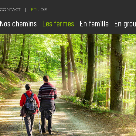
CONTACT
FR
DE
Nos chemins
Les fermes
En famille
En gro