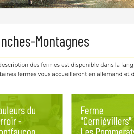
anches-Montagnes
description des fermes est disponible dans la langu
taines fermes vous accueilleront en allemand et d’
ouleurs du
Ferme
rroir -
"Cerniévillers" 
ontfaucon
Les Pommerat