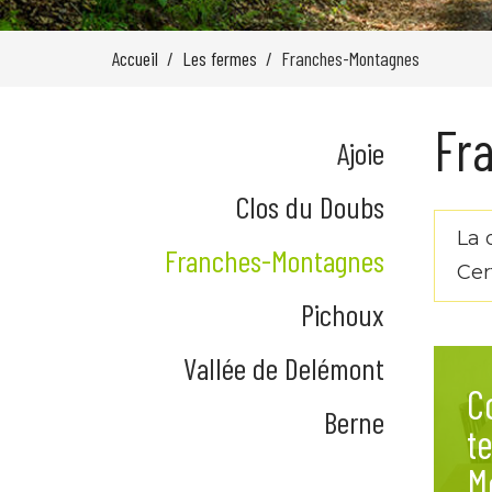
Accueil
Les fermes
Franches-Montagnes
Fr
Ajoie
Clos du Doubs
La 
Franches-Montagnes
Cer
Pichoux
Vallée de Delémont
C
Berne
te
M