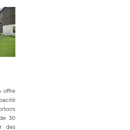
» offre
ité
rtoirs
 de 30
ur des