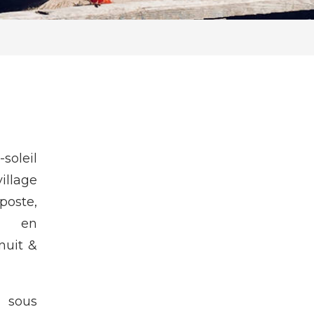
soleil
illage
oste,
ée en
 nuit &
 sous