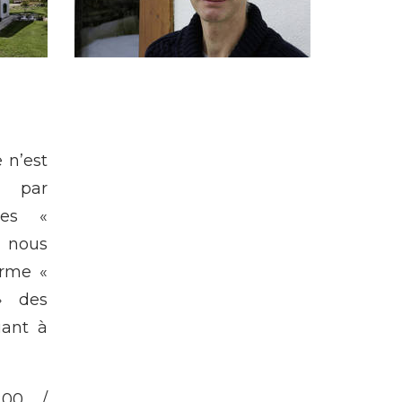
 n’est
 par
 les «
 nous
erme «
» des
uant à
200 /