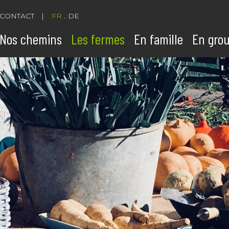
CONTACT
FR
DE
Nos chemins
Les fermes
En famille
En gro