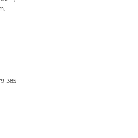
m.
79 385