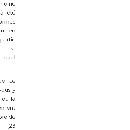
moine
 à été
normes
cien
partie
e est
 rural
de ce
 vous y
 où la
ement
bre de
s (23