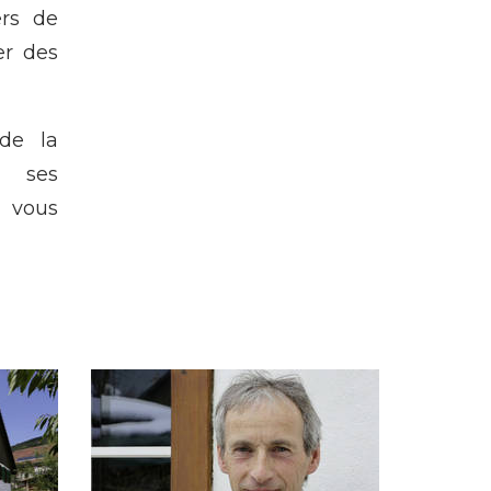
ers de
er des
de la
t ses
ous