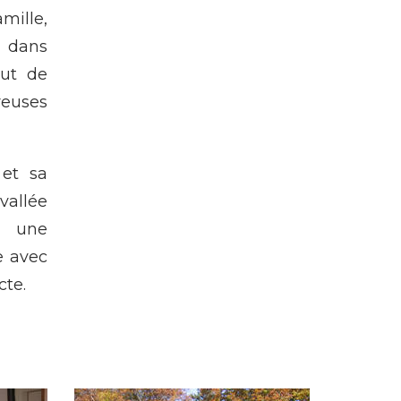
ille,
s dans
But de
reuses
 et sa
vallée
e une
le avec
cte.