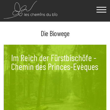
Die Biowege
Im Reich der Fürstbischöfe -
Chemin des Princes-Evèques