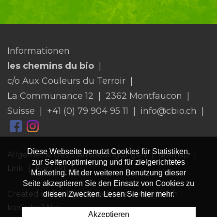
Informationen
les chemins du bio
c/o Aux Couleurs du Terroir
La Communance 12
2362 Montfaucon
Suisse
+41 (0) 79 904 95 11
info@cbio.ch
Diese Webseite benutzt Cookies für Statistiken,
Allgemeine Geschäftsbedingungen
sitemap
zur Seitenoptimierung und für zielgerichtetes
Link
Kontakt
Marketing. Mit der weiteren Benutzung dieser
Seite akzeptieren Sie den Einsatz von Cookies zu
Created with
♥
by Artionet
-
Generated with
diesen Zwecken. Lesen Sie hier mehr.
IceCube2.Net
Akzeptieren