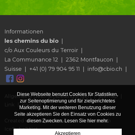
Informationen
les chemins du bio
c/o Aux Couleurs du Terroir
La Communance 12
2362 Montfaucon
Suisse
+41 (0) 79 904 95 11
info@cbio.ch
Diese Webseite benutzt Cookies für Statistiken,
Allgemeine Geschäftsbedingungen
sitemap
zur Seitenoptimierung und für zielgerichtetes
Link
Kontakt
Marketing. Mit der weiteren Benutzung dieser
Seite akzeptieren Sie den Einsatz von Cookies zu
Created with
♥
by Artionet
-
Generated with
diesen Zwecken. Lesen Sie hier mehr.
IceCube2.Net
Akzeptieren